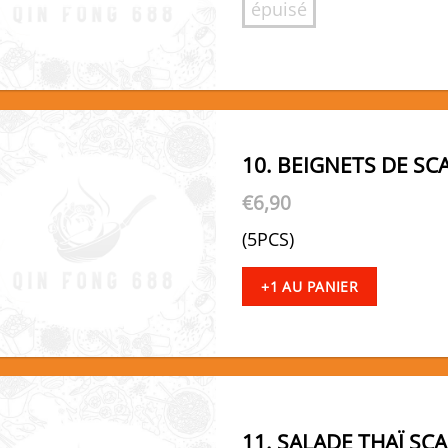
épuisé
10. BEIGNETS DE SC
€
6,90
(5PCS)
+1 AU PANIER
11. SALADE THAÏ SC