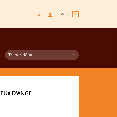
€
0,00
0
VEUX D'ANGE