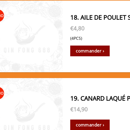
MO
18. AILE DE POULET
€
4,80
(4PCS)
commander ›
MO
19. CANARD LAQUÉ 
€
14,90
commander ›