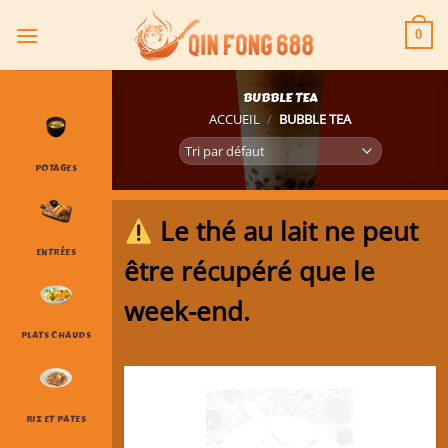
Passer
au
0
contenu
BUBBLE TEA
ACCUEIL
/
BUBBLE TEA
POTAGES
Le thé au lait ne peut
ENTRÉES
être récupéré que le
week-end.
PLATS CHAUDS
RIZ ET PATES