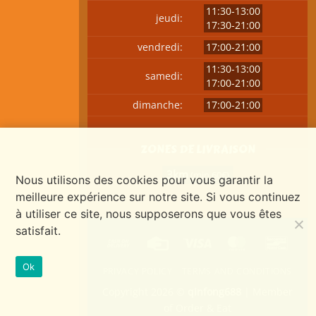
11:30-13:00
jeudi:
17:30-21:00
vendredi:
17:00-21:00
11:30-13:00
samedi:
17:00-21:00
dimanche:
17:00-21:00
ZONES DE LIVRAISON
3km
(min 60€)
Nous utilisons des cookies pour vous garantir la
meilleure expérience sur notre site. Si vous continuez
à utiliser ce site, nous supposerons que vous êtes
satisfait.
Cash
Credit
Visa
MasterCard
Banc
On
Card
Ok
PRIVACY POLICY
TERMS AND CONDITIONS
Delivery
Copyright 2026 ©
qinfong688
| Member
of
Order & Eat